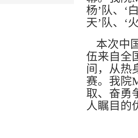
杨
’
队、
‘
天
’
队、
‘
本次中
伍来自全
间，从热
赛。我院
取、奋勇
人瞩目的