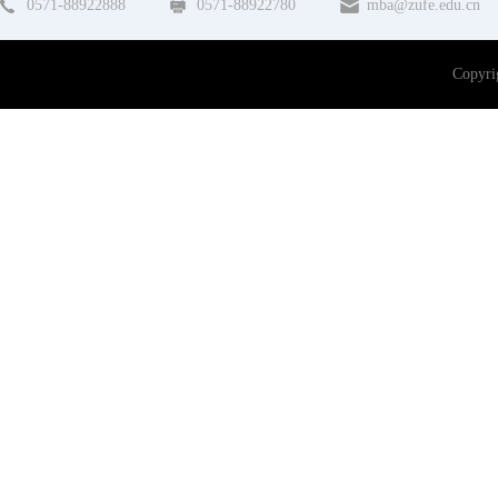
0571-88922888
0571-88922780
mba@zufe.edu.cn
Copy