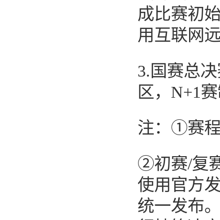
成比赛初
用互联网
3.
国赛总决
区，
N+1
赛
注：
①
赛
②
初赛
/
复
使用官方
统一发布