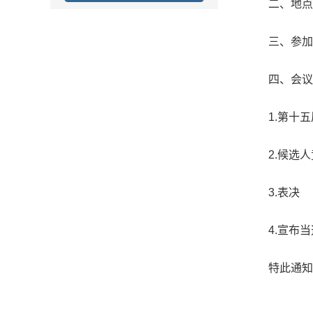
二、地点
三、参加
四、会议
1.
第十五
2.
候选人
3.
表决
4.
宣布当
特此通知