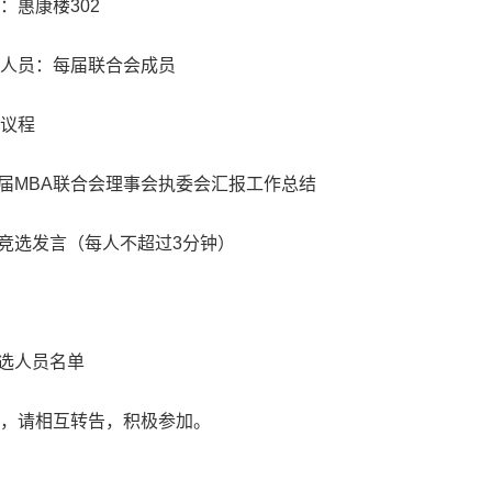
：惠康楼
302
人员：每届联合会成员
议程
届
MBA
联合会理事会执委会汇报工作总结
竞选发言（每人不超过
3
分钟）
选人员名单
，请相互转告，积极参加。