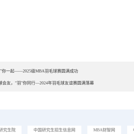
羽”你一起——2025级MBA羽毛球赛圆满成功
球会友，“羽”你同行—2024年羽毛球友谊赛圆满落幕
研究生院
中国研究生招生信息网
MBA财智网