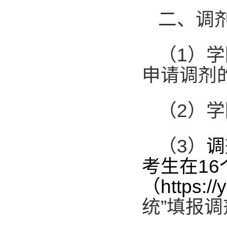
二、调
（
1
）学
申请调剂
（
2
）学
（
3
）
调
考生在
16
（
https://
统”填报